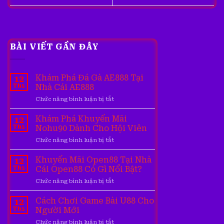
BÀI VIẾT GẦN ĐÂY
Khám Phá Đá Gà AE888 Tại
12
Th5
Nhà Cái AE888
ở
Chức năng bình luận bị tắt
Khám
Phá
Khám Phá Khuyến Mãi
12
Đá
Th5
Nohu90 Dành Cho Hội Viên
Gà
ở
Chức năng bình luận bị tắt
AE888
Khám
Tại
Phá
Khuyến Mãi Open88 Tại Nhà
Nhà
12
Khuyến
Cái
Th5
Cái Open88 Có Gì Nổi Bật?
Mãi
AE888
ở
Chức năng bình luận bị tắt
Nohu90
Khuyến
Dành
Mãi
Cách Chơi Game Bài U88 Cho
Cho
12
Open88
Hội
Th5
Người Mới
Tại
Viên
ở
Chức năng bình luận bị tắt
Nhà