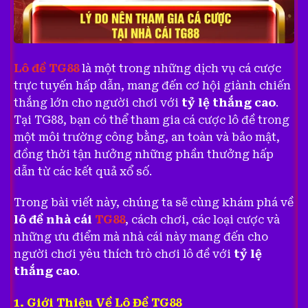
Lô đề TG88
là một trong những dịch vụ cá cược
trực tuyến hấp dẫn, mang đến cơ hội giành chiến
thắng lớn cho người chơi với
tỷ lệ thắng cao
.
Tại TG88, bạn có thể tham gia cá cược lô đề trong
một môi trường công bằng, an toàn và bảo mật,
đồng thời tận hưởng những phần thưởng hấp
dẫn từ các kết quả xổ số.
Trong bài viết này, chúng ta sẽ cùng khám phá về
lô đề nhà cái
TG88
, cách chơi, các loại cược và
những ưu điểm mà nhà cái này mang đến cho
người chơi yêu thích trò chơi lô đề với
tỷ lệ
thắng cao
.
1.
Giới Thiệu Về Lô Đề TG88