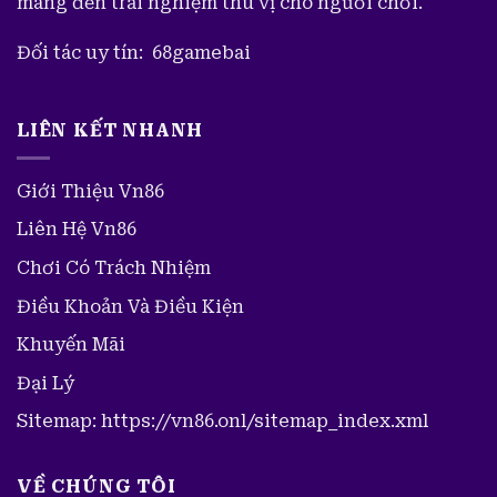
mang đến trải nghiệm thú vị cho người chơi.
Đối tác uy tín:
68gamebai
LIÊN KẾT NHANH
Giới Thiệu Vn86
Liên Hệ Vn86
Chơi Có Trách Nhiệm
Điều Khoản Và Điều Kiện
Khuyến Mãi
Đại Lý
Sitemap:
https://vn86.onl/sitemap_index.xml
VỀ CHÚNG TÔI