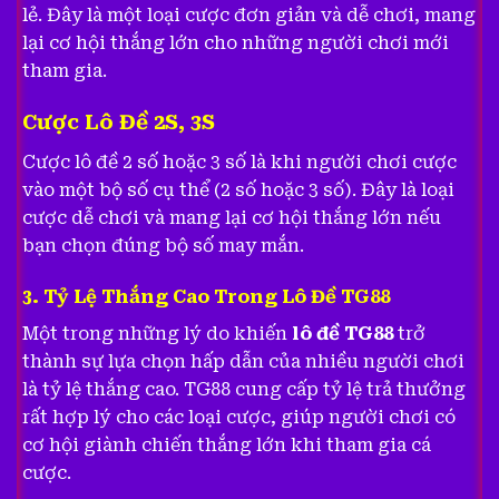
lẻ. Đây là một loại cược đơn giản và dễ chơi, mang
lại cơ hội thắng lớn cho những người chơi mới
tham gia.
Cược Lô Đề 2S, 3S
Cược lô đề 2 số hoặc 3 số là khi người chơi cược
vào một bộ số cụ thể (2 số hoặc 3 số). Đây là loại
cược dễ chơi và mang lại cơ hội thắng lớn nếu
bạn chọn đúng bộ số may mắn.
3.
Tỷ Lệ Thắng Cao Trong Lô Đề TG88
Một trong những lý do khiến
lô đề TG88
trở
thành sự lựa chọn hấp dẫn của nhiều người chơi
là tỷ lệ thắng cao. TG88 cung cấp tỷ lệ trả thưởng
rất hợp lý cho các loại cược, giúp người chơi có
cơ hội giành chiến thắng lớn khi tham gia cá
cược.