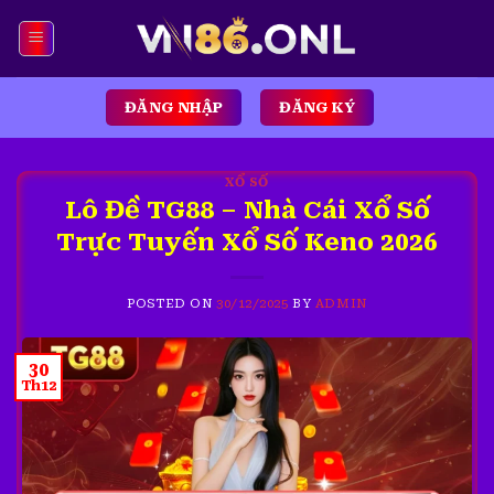
Skip
to
content
ĐĂNG NHẬP
ĐĂNG KÝ
XỔ SỐ
Lô Đề TG88 – Nhà Cái Xổ Số
Trực Tuyến Xổ Số Keno 2026
POSTED ON
30/12/2025
BY
ADMIN
30
Th12