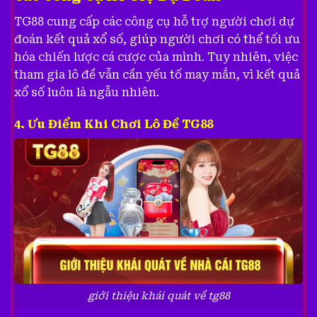
TG88 cung cấp các công cụ hỗ trợ người chơi dự
đoán kết quả xổ số, giúp người chơi có thể tối ưu
hóa chiến lược cá cược của mình. Tuy nhiên, việc
tham gia lô đề vẫn cần yếu tố may mắn, vì kết quả
xổ số luôn là ngẫu nhiên.
4.
Ưu Điểm Khi Chơi Lô Đề TG88
giới thiệu khái quát về tg88