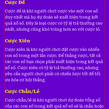
Cược Đề
Cược đề là khi người chơi cược vào một con số
duy nhất mà họ dự đoán sẽ xuất hiện trong kết
quả xổ số. Đây là loại cược có tỷ lệ trả thưởng cao
nhất, nhưng cũng khó trúng hơn so với cược lô.
Cược Xiên
Cược xiên là khi người chơi đặt cược vào nhiều
con số trong một lần cược. Để thắng cược, tất cả
các con số bạn chọn phải xuất hiện trong kết quả
xổ số. Cược xiên có tỷ lệ trả thưởng cao, nhưng
yêu cầu người chơi phải có chiến lược tốt để tối
ưu hóa cơ hội thắng.
Cược Chẵn/Lẻ
Cược chẵn/lẻ là khi người chơi dự đoán tổng số
của các con số trong kết quả xổ số sẽ là chẵn hoặc