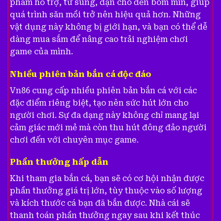
phẩm hỗ trợ, từ súng, đạn cho đến bom mìn, giúp
quá trình săn mồi trở nên hiệu quả hơn. Những
vật dụng này không bị giới hạn, và bạn có thể dễ
dàng mua sắm để nâng cao trải nghiệm chơi
game của mình.
Nhiều phiên bản bắn cá độc đáo
Vn86 cung cấp nhiều phiên bản bắn cá với các
đặc điểm riêng biệt, tạo nên sức hút lớn cho
người chơi. Sự đa dạng này không chỉ mang lại
cảm giác mới mẻ mà còn thu hút đông đảo người
chơi đến với chuyên mục game.
Phần thưởng hấp dẫn
Khi tham gia bắn cá, bạn sẽ có cơ hội nhận được
phần thưởng giá trị lớn, tùy thuộc vào số lượng
và kích thước cá bạn đã bắn được. Nhà cái sẽ
thanh toán phần thưởng ngay sau khi kết thúc